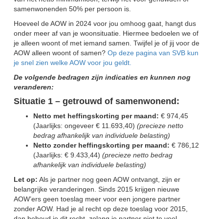
samenwonenden 50% per persoon is.
Hoeveel de AOW in 2024 voor jou omhoog gaat, hangt dus
onder meer af van je woonsituatie. Hiermee bedoelen we of
je alleen woont of met iemand samen. Twijfel je of jij voor de
AOW alleen woont of samen?
Op deze pagina van SVB kun
je snel zien welke AOW voor jou geldt.
De volgende bedragen zijn indicaties en kunnen nog
veranderen:
Situatie 1 – getrouwd of samenwonend:
Netto met heffingskorting per maand:
€ 974,45
(Jaarlijks: ongeveer € 11.693,40)
(precieze netto
bedrag afhankelijk van individuele belasting)
Netto zonder heffingskorting per maand:
€ 786,12
(Jaarlijks: € 9.433,44)
(precieze netto bedrag
afhankelijk van individuele belasting)
Let op:
Als je partner nog geen AOW ontvangt, zijn er
belangrijke veranderingen. Sinds 2015 krijgen nieuwe
AOW’ers geen toeslag meer voor een jongere partner
zonder AOW. Had je al recht op deze toeslag voor 2015,
dan behoud je dit recht, zolang je partner niet te veel