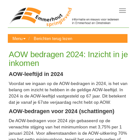
Toggle
navigati
Menu
Berichten terug lezen
AOW bedragen 2024: Inzicht in je
inkomen
AOW-leeftijd in 2024
Voordat we ingaan op de AOW-bedragen in 2024, is het van
belang om inzicht te hebben in de geldige AOW-leeftijd. In
2024 is de AOW-leeftijd vastgesteld op 67 jaar. Dit betekent
dat je vanaf je 67ste verjaardag recht hebt op AOW​.
AOW-bedragen voor 2024 (schattingen)
De AOW-bedragen voor 2024 zijn gebaseerd op de
verwachte stijging van het minimumloon met 3,75% per 1
januari 2024. Voor alleenstaanden is de AOW-uitkering 70%
van het netto minimumloon, terwijl het voor gehuwden of