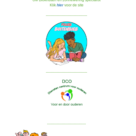
Klik
hier
voor de site
----------------------------------
----------------------------------
--------------------------------