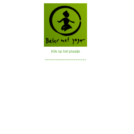
Klik op het plaatje
-----------------------