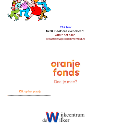
Klik hier
Heeft u ook een evenement?
Stuur het naar.
redactie@wijkklikemmerhout.nl
-----------------------------
Klik op het plaatje
-
-----------------------------------------------