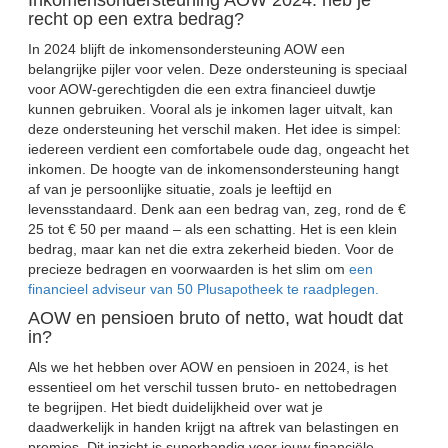
recht op een extra bedrag?
In 2024 blijft de inkomensondersteuning AOW een
belangrijke pijler voor velen. Deze ondersteuning is speciaal
voor AOW-gerechtigden die een extra financieel duwtje
kunnen gebruiken. Vooral als je inkomen lager uitvalt, kan
deze ondersteuning het verschil maken. Het idee is simpel:
iedereen verdient een comfortabele oude dag, ongeacht het
inkomen. De hoogte van de inkomensondersteuning hangt
af van je persoonlijke situatie, zoals je leeftijd en
levensstandaard. Denk aan een bedrag van, zeg, rond de €
25 tot € 50 per maand – als een schatting. Het is een klein
bedrag, maar kan net die extra zekerheid bieden. Voor de
precieze bedragen en voorwaarden is het slim om
een
financieel adviseur van 50 Plusapotheek te raadplegen.
AOW en pensioen bruto of netto, wat houdt dat
in?
Als we het hebben over AOW en pensioen in 2024, is het
essentieel om het verschil tussen bruto- en nettobedragen
te begrijpen. Het biedt duidelijkheid over wat je
daadwerkelijk in handen krijgt na aftrek van belastingen en
premies. Dit inzicht is superhandig voor jouw financiële