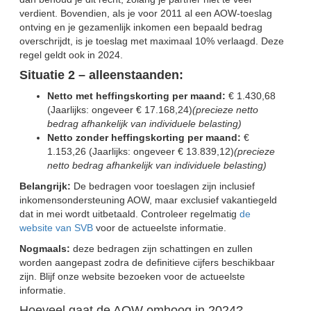
verdient. Bovendien, als je voor 2011 al een AOW-toeslag
ontving en je gezamenlijk inkomen een bepaald bedrag
overschrijdt, is je toeslag met maximaal 10% verlaagd. Deze
regel geldt ook in 2024.
Situatie 2 – alleenstaanden:
Netto met heffingskorting per maand:
€ 1.430,68
(Jaarlijks: ongeveer € 17.168,24)
(precieze netto
bedrag afhankelijk van individuele belasting)
Netto zonder heffingskorting per maand:
€
1.153,26 (Jaarlijks: ongeveer € 13.839,12)
(precieze
netto bedrag afhankelijk van individuele belasting)
Belangrijk:
De bedragen voor toeslagen zijn inclusief
inkomensondersteuning AOW, maar exclusief vakantiegeld
dat in mei wordt uitbetaald. Controleer regelmatig
de
website van SVB
voor de actueelste informatie.
Nogmaals:
deze bedragen zijn schattingen en zullen
worden aangepast zodra de definitieve cijfers beschikbaar
zijn. Blijf onze website bezoeken voor de actueelste
informatie.
Hoeveel gaat de AOW omhoog in 2024?