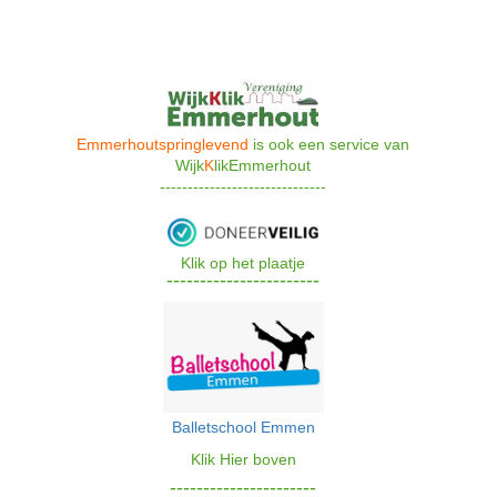
Emmerhoutspringlevend
is ook een s
ervice van
Wijk
K
likEmmerhout
------------------------------
Klik op het plaatje
-----------------------
Balletschoo
l Emmen
Klik Hier bove
n
----------------------