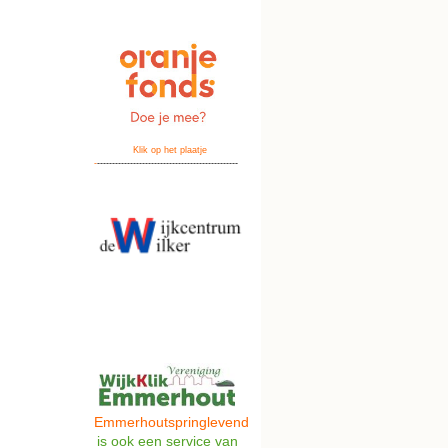
Klik op het plaatje
-
-----------------------------------------------
Emmerhoutspringlevend
is ook een s
ervice van