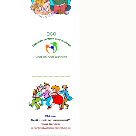
----------------------------------
--------------------------------
Klik hier
Heeft u ook een evenement?
Stuur het naar.
redactie@wijkklikemmerhout.nl
-----------------------------