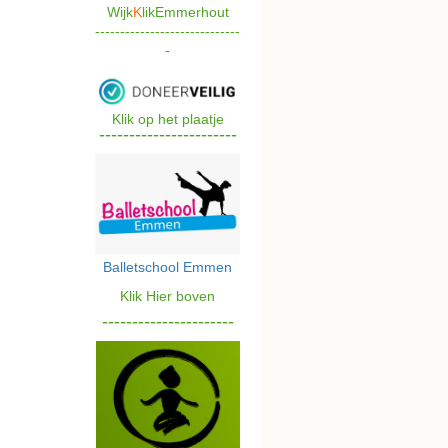
Wijk
K
likEmmerhout
-----------------------------
-
Klik op het plaatje
-----------------------
Balletschoo
l Emmen
Klik Hier bove
n
----------------------