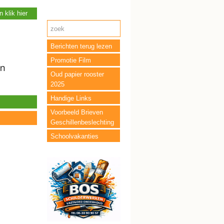
 klik hier
Berichten terug lezen
Promotie Film
Oud papier rooster
2025
Handige Links
Voorbeeld Brieven
Geschillenbeslechting
Schoolvakanties