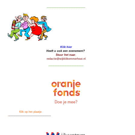
--------------------------------
Klik hier
Heeft u ook een evenement?
Stuur het naar.
redactie@wijkklikemmerhout.nl
-----------------------------
Klik op het plaatje
-
-----------------------------------------------