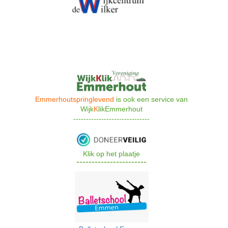
Emmerhoutspringlevend
is ook een s
ervice van
Wijk
K
likEmmerhout
------------------------------
Klik op het plaatje
-----------------------