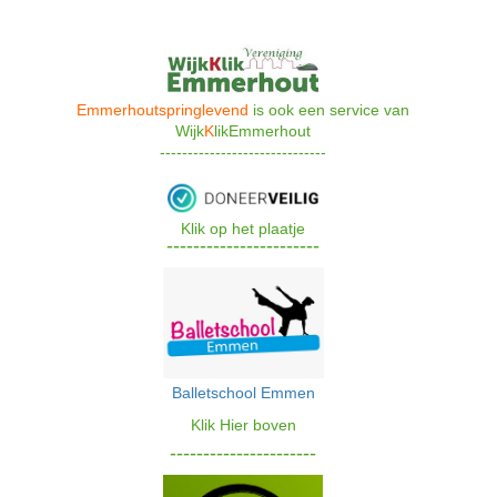
Emmerhoutspringlevend
is ook een s
ervice van
Wijk
K
likEmmerhout
------------------------------
Klik op het plaatje
-----------------------
Balletschoo
l Emmen
Klik Hier bove
n
----------------------