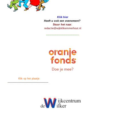
Klik hier
Heeft u ook een evenement?
Stuur het naar.
redactie@wijkklikemmerhout.nl
-----------------------------
Klik op het plaatje
-
-----------------------------------------------